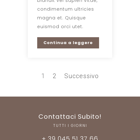
blandit vel sapien vitae,
condimentum ultricies
magna et. Quisque
euismod orci utet.
Continua a leggere
1
2
Successivo
Contattaci Subito!
TUTTI I GIORNI
+ 39 045 51 37 66