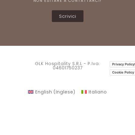
NON ESITARE A CONTATTARCI!
Scrivici
GLK Hospitality S.R.L - P.Iva:
Privacy Policy
04601750237
Cookie Policy
English
(
Inglese
)
Italiano