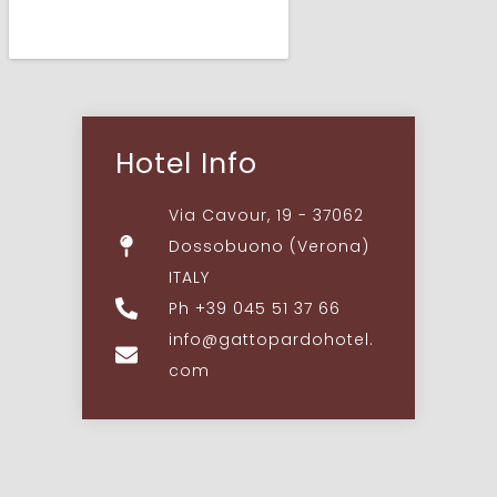
Hotel Info
Via Cavour, 19 - 37062
Dossobuono (Verona)
ITALY
Ph +39 045 51 37 66
info@gattopardohotel.
com