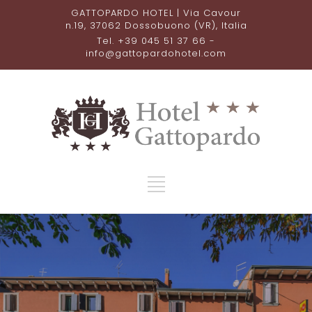
GATTOPARDO HOTEL | Via Cavour
n.19, 37062 Dossobuono (VR), Italia
Tel. +39 045 51 37 66 -
info@gattopardohotel.com